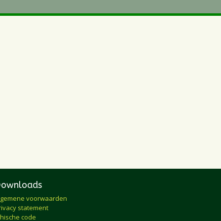
Downloads
lgemene voorwaarden
rivacy statement
thische code