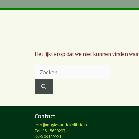
Het lijkt erop dat we niet kunnen vinden waa
Zoek
naar:
Contact
info@magievandekolibrie.nl
Tel: 06-15600207
KvK: 09199921