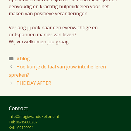
eenvoudig en krachtig hulpmiddelen voor het
maken van positieve veranderingen.
Verlang jij ook naar een evenwichtige en
ontspannen manier van leven?
Wij verwelkomen jou graag
Categorieën
#blog
Hoe kun je de taal van jouw intuïtie leren
spreken?
THE DAY AFTER
Contact
info@magievandekolibrie.nl
Tel: 06-15600207
KvK: 09199921