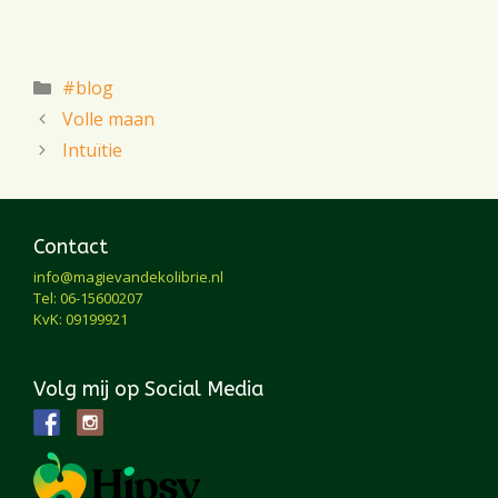
Categorieën
#blog
Volle maan
Intuïtie
Contact
info@magievandekolibrie.nl
Tel: 06-15600207
KvK: 09199921
Volg mij op Social Media