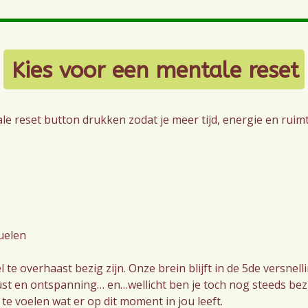
Kies voor een mentale reset
le reset button drukken zodat je meer tijd, energie en ruimte
tuelen
e overhaast bezig zijn. Onze brein blijft in de 5de versnelli
ust en ontspanning… en…wellicht ben je toch nog steeds bezi
 te voelen wat er op dit moment in jou leeft.