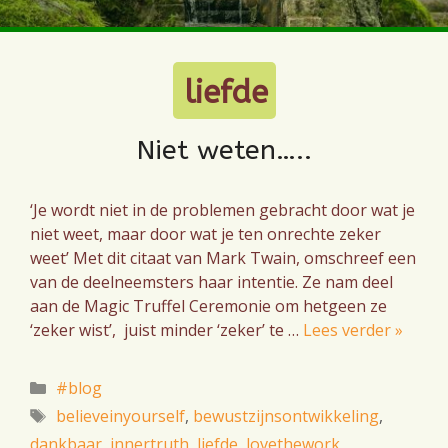
liefde
Niet weten…..
‘Je wordt niet in de problemen gebracht door wat je
niet weet, maar door wat je ten onrechte zeker
weet’ Met dit citaat van Mark Twain, omschreef een
van de deelneemsters haar intentie. Ze nam deel
aan de Magic Truffel Ceremonie om hetgeen ze
‘zeker wist’, juist minder ‘zeker’ te …
Lees verder »
Categorieën
#blog
Tags
believeinyourself
,
bewustzijnsontwikkeling
,
dankbaar
,
innertruth
,
liefde
,
lovethework
,