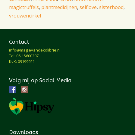
magictruffels
,
plantmedicijnen
,
selflove
,
sisterhood
,
vrouwencirkel
Contact
info@magievandekolibrie.nl
Tel: 06-15600207
KvK: 09199921
Volg mij op Social Media
Downloads