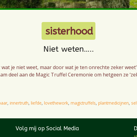
sisterhood
Niet weten…..
 wat je niet weet, maar door wat je ten onrechte zeker weet
am deel aan de Magic Truffel Ceremonie om hetgeen ze ‘zeker
baar
,
innertruth
,
liefde
,
lovethework
,
magictruffels
,
plantmedicijnen
,
sel
Volg mij op Social Media
A