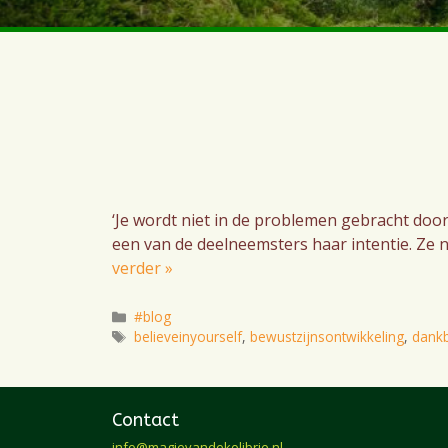
‘Je wordt niet in de problemen gebracht door
een van de deelneemsters haar intentie. Ze n
verder »
Categorieën
#blog
Tags
believeinyourself
,
bewustzijnsontwikkeling
,
dank
Contact
info@magievandekolibrie.nl