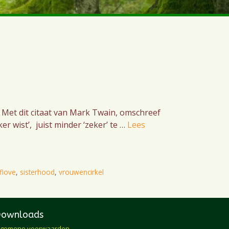
’ Met dit citaat van Mark Twain, omschreef
 wist’, juist minder ‘zeker’ te …
Lees
flove
,
sisterhood
,
vrouwencirkel
Downloads
lgemene voorwaarden