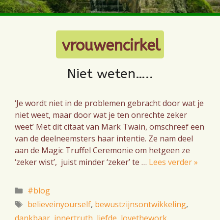
vrouwencirkel
Niet weten…..
‘Je wordt niet in de problemen gebracht door wat je
niet weet, maar door wat je ten onrechte zeker
weet’ Met dit citaat van Mark Twain, omschreef een
van de deelneemsters haar intentie. Ze nam deel
aan de Magic Truffel Ceremonie om hetgeen ze
‘zeker wist’, juist minder ‘zeker’ te …
Lees verder »
Categorieën
#blog
Tags
believeinyourself
,
bewustzijnsontwikkeling
,
dankbaar
,
innertruth
,
liefde
,
lovethework
,