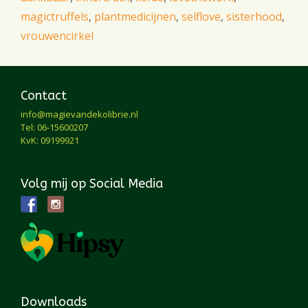
magictruffels
,
plantmedicijnen
,
selflove
,
sisterhood
,
vrouwencirkel
Contact
info@magievandekolibrie.nl
Tel: 06-15600207
KvK: 09199921
Volg mij op Social Media
Downloads